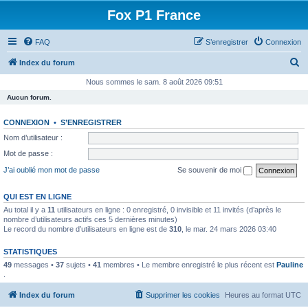
Fox P1 France
FAQ
S’enregistrer
Connexion
R
Index du forum
e
Nous sommes le sam. 8 août 2026 09:51
c
Aucun forum.
h
CONNEXION
•
S’ENREGISTRER
e
Nom d’utilisateur :
r
Mot de passe :
c
J’ai oublié mon mot de passe
Se souvenir de moi
h
e
QUI EST EN LIGNE
Au total il y a
11
utilisateurs en ligne : 0 enregistré, 0 invisible et 11 invités (d’après le
r
nombre d’utilisateurs actifs ces 5 dernières minutes)
Le record du nombre d’utilisateurs en ligne est de
310
, le mar. 24 mars 2026 03:40
STATISTIQUES
49
messages •
37
sujets •
41
membres • Le membre enregistré le plus récent est
Pauline
.
Index du forum
Supprimer les cookies
Heures au format
UTC