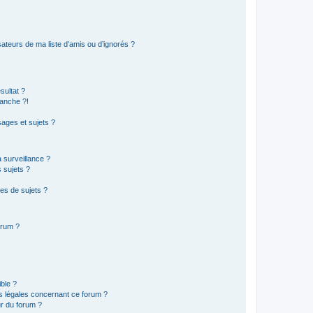
ateurs de ma liste d’amis ou d’ignorés ?
sultat ?
anche ?!
ages et sujets ?
a surveillance ?
 sujets ?
es de sujets ?
orum ?
ible ?
ns légales concernant ce forum ?
r du forum ?