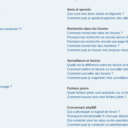
Amis et ignorés
Que sont mes listes d’amis et d’ignorés ?
?
Comment puis-je ajouter/supprimer des utilis
Recherche dans les forums
e connecter !?
Comment rechercher dans les forums ?
Pourquoi ma recherche ne renvoie aucun ré
Pourquoi ma recherche renvoie une page bl
Comment rechercher des membres ?
Comment puis-je trouver mes propres mess
Surveillance et favoris
Quelle est la différence entre les favoris et l
Comment mettre en favoris ou surveiller des
Comment surveiller des forums ?
Comment puis-je supprimer mes surveillanc
message ?
Fichiers joints
Quels fichiers joints sont autorisés sur ce f
Comment trouver tous mes fichiers joints ?
Concernant phpBB
Qui a développé ce logiciel de forum ?
Pourquoi la fonctionnalité X n’est pas dispon
Qui contacter pour les abus ou les questio
Comment puis-je contacter un administrateu