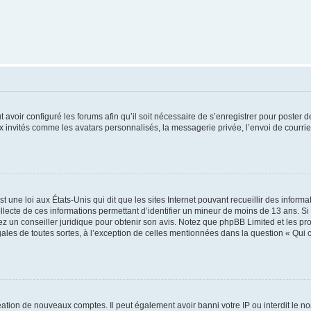
t avoir configuré les forums afin qu’il soit nécessaire de s’enregistrer pour poster
x invités comme les avatars personnalisés, la messagerie privée, l’envoi de courri
t une loi aux États-Unis qui dit que les sites Internet pouvant recueillir des infor
ollecte de ces informations permettant d’identifier un mineur de moins de 13 ans. S
tez un conseiller juridique pour obtenir son avis. Notez que phpBB Limited et les pr
gales de toutes sortes, à l’exception de celles mentionnées dans la question « Qui
réation de nouveaux comptes. Il peut également avoir banni votre IP ou interdit le no