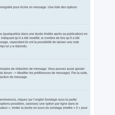
nregistré pour écrire un message. Une liste des options
 (quelquefois dans une durée limitée après sa publication) en
iquant qu’il a été modifié, le nombre de fois qu’il a été
sage, cependant ils ont la possibilité de laisser une note
elqu’un y a répondu.
rmulaire de rédaction de message. Vous pouvez aussi ajouter
du forum --> Modifier les préférences de message
). Par la suite,
daction de message.
ermissions), cliquez sur l’onglet
Sondage
sous la partie
ptions possibles, saisissez une option par ligne dans le
ateur », limiter la durée en jours du sondage (mettre « 0 » pour