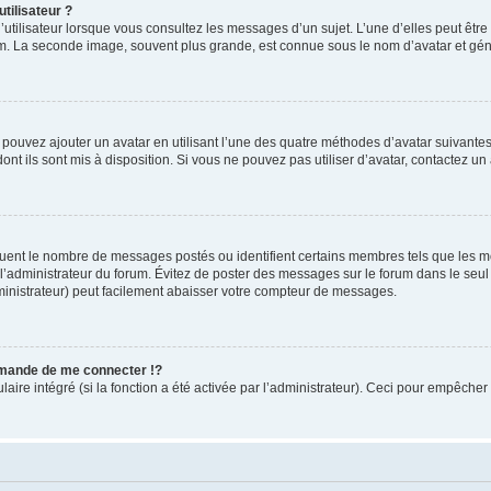
tilisateur ?
utilisateur lorsque vous consultez les messages d’un sujet. L’une d’elles peut êtr
rum. La seconde image, souvent plus grande, est connue sous le nom d’avatar et 
s pouvez ajouter un avatar en utilisant l’une des quatre méthodes d’avatar suivantes 
ont ils sont mis à disposition. Si vous ne pouvez pas utiliser d’avatar, contactez un
iquent le nombre de messages postés ou identifient certains membres tels que les 
ar l’administrateur du forum. Évitez de poster des messages sur le forum dans le seu
ministrateur) peut facilement abaisser votre compteur de messages.
mande de me connecter !?
re intégré (si la fonction a été activée par l’administrateur). Ceci pour empêcher l’u