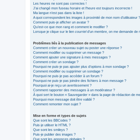
Les heures ne sont pas correctes !
J’ai changé mon fuseau horaire et l’heure est toujours incorrecte !
Ma langue n’est pas dans la liste !
A quoi correspondent les images à proximité de mon nom d’utilisateur 
Comment puis-je afficher un avatar ?
Qu’est-ce que mon rang et comment le modifier ?
Lorsque je clique sur le lien
courriel
d’un membre, on me demande de m
Problèmes liés à la publication de messages
Comment créer un nouveau sujet ou poster une réponse ?
Comment modifier ou supprimer un message ?
Comment ajouter une signature à mes messages ?
Comment créer un sondage ?
Pourquoi ne puis-je pas ajouter plus d’options à mon sondage ?
Comment modifier ou supprimer un sondage ?
Pourquoi ne puis-je pas accéder à un forum ?
Pourquoi ne puis-je pas joindre des fichiers à mon message ?
Pourquoi ai-je reçu un avertissement ?
Comment rapporter des messages à un modérateur ?
À quoi sert le bouton « Sauvegarder » dans la page de rédaction de 
Pourquoi mon message doit être validé ?
Comment remonter mon sujet ?
Mise en forme et types de sujets
Que sont les BBCodes ?
Puis-je utiliser le HTML ?
Que sont les smileys ?
Puis-je publier des images ?
Que sont les annonces globales ?