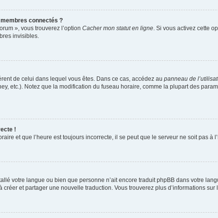
s membres connectés ?
forum », vous trouverez l’option
Cacher mon statut en ligne
. Si vous activez cette o
es invisibles.
ifférent de celui dans lequel vous êtes. Dans ce cas, accédez au
panneau de l’utilisa
ney, etc.). Notez que la modification du fuseau horaire, comme la plupart des para
ecte !
aire et que l’heure est toujours incorrecte, il se peut que le serveur ne soit pas à
installé votre langue ou bien que personne n’ait encore traduit phpBB dans votre l
s à créer et partager une nouvelle traduction. Vous trouverez plus d’informations sur l