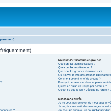
réquemment)
s fréquemment)
Niveaux d’utilisateurs et groupes
Que sont les administrateurs ?
Que sont les modérateurs ?
Que sont les groupes d’utilisateurs ?
Où trouver la liste des groupes d’utilisateur
Comment devenir chef de groupe ?
 ?!
Pourquoi certains membres apparaissent dan
Qu’est-ce qu’un « Groupe par défaut » ?
Qu’est-ce que le lien « L’équipe du forum » 
Messagerie privée
Je ne peux pas envoyer de messages privé
Je reçois sans arrêt des messages indésira
 connectés ?
J’ai reçu un spam ou un courriel abusif d’u