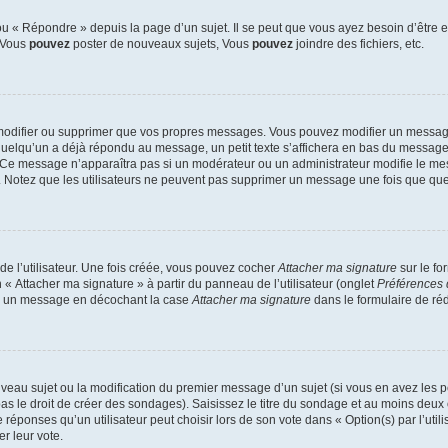
 « Répondre » depuis la page d’un sujet. Il se peut que vous ayez besoin d’être e
: Vous
pouvez
poster de nouveaux sujets, Vous
pouvez
joindre des fichiers, etc.
modifier ou supprimer que vos propres messages. Vous pouvez modifier un message
lqu’un a déjà répondu au message, un petit texte s’affichera en bas du message ind
n. Ce message n’apparaîtra pas si un modérateur ou un administrateur modifie le mes
ive. Notez que les utilisateurs ne peuvent pas supprimer un message une fois que qu
e l’utilisateur. Une fois créée, vous pouvez cocher
Attacher ma signature
sur le fo
 « Attacher ma signature » à partir du panneau de l’utilisateur (onglet
Préférences 
 à un message en décochant la case
Attacher ma signature
dans le formulaire de ré
ouveau sujet ou la modification du premier message d’un sujet (si vous en avez les p
 le droit de créer des sondages). Saisissez le titre du sondage et au moins deux o
onses qu’un utilisateur peut choisir lors de son vote dans « Option(s) par l’utilis
er leur vote.