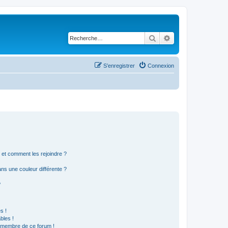
Rechercher
Recherche avancé
S’enregistrer
Connexion
s et comment les rejoindre ?
s une couleur différente ?
?
s !
bles !
n membre de ce forum !