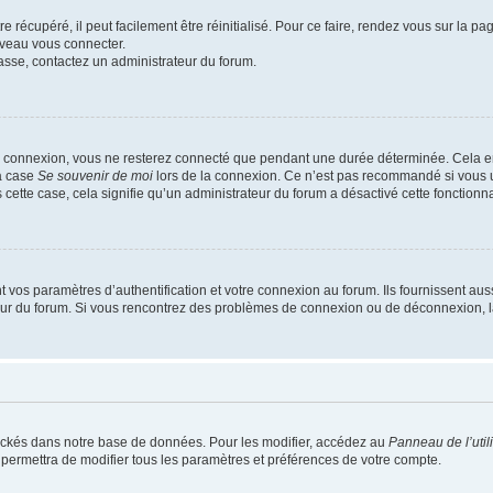
 récupéré, il peut facilement être réinitialisé. Pour ce faire, rendez vous sur la p
uveau vous connecter.
passe, contactez un administrateur du forum.
e connexion, vous ne resterez connecté que pendant une durée déterminée. Cela em
la case
Se souvenir de moi
lors de la connexion. Ce n’est pas recommandé si vous u
s cette case, cela signifie qu’un administrateur du forum a désactivé cette fonctionna
os paramètres d’authentification et votre connexion au forum. Ils fournissent aussi
teur du forum. Si vous rencontrez des problèmes de connexion ou de déconnexion, l
ockés dans notre base de données. Pour les modifier, accédez au
Panneau de l’util
 permettra de modifier tous les paramètres et préférences de votre compte.