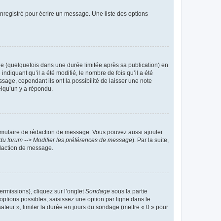
nregistré pour écrire un message. Une liste des options
 (quelquefois dans une durée limitée après sa publication) en
iquant qu’il a été modifié, le nombre de fois qu’il a été
sage, cependant ils ont la possibilité de laisser une note
elqu’un y a répondu.
rmulaire de rédaction de message. Vous pouvez aussi ajouter
du forum --> Modifier les préférences de message
). Par la suite,
daction de message.
ermissions), cliquez sur l’onglet
Sondage
sous la partie
ptions possibles, saisissez une option par ligne dans le
ateur », limiter la durée en jours du sondage (mettre « 0 » pour