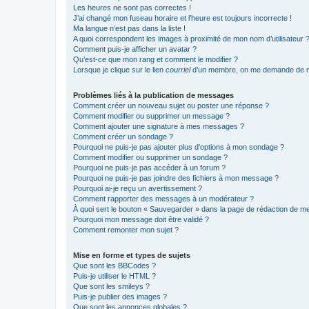
Les heures ne sont pas correctes !
J’ai changé mon fuseau horaire et l’heure est toujours incorrecte !
Ma langue n’est pas dans la liste !
A quoi correspondent les images à proximité de mon nom d’utilisateur 
Comment puis-je afficher un avatar ?
Qu’est-ce que mon rang et comment le modifier ?
Lorsque je clique sur le lien
courriel
d’un membre, on me demande de m
Problèmes liés à la publication de messages
Comment créer un nouveau sujet ou poster une réponse ?
Comment modifier ou supprimer un message ?
Comment ajouter une signature à mes messages ?
Comment créer un sondage ?
Pourquoi ne puis-je pas ajouter plus d’options à mon sondage ?
Comment modifier ou supprimer un sondage ?
Pourquoi ne puis-je pas accéder à un forum ?
Pourquoi ne puis-je pas joindre des fichiers à mon message ?
Pourquoi ai-je reçu un avertissement ?
Comment rapporter des messages à un modérateur ?
À quoi sert le bouton « Sauvegarder » dans la page de rédaction de 
Pourquoi mon message doit être validé ?
Comment remonter mon sujet ?
Mise en forme et types de sujets
Que sont les BBCodes ?
Puis-je utiliser le HTML ?
Que sont les smileys ?
Puis-je publier des images ?
Que sont les annonces globales ?