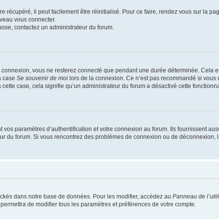
 récupéré, il peut facilement être réinitialisé. Pour ce faire, rendez vous sur la p
uveau vous connecter.
passe, contactez un administrateur du forum.
e connexion, vous ne resterez connecté que pendant une durée déterminée. Cela em
la case
Se souvenir de moi
lors de la connexion. Ce n’est pas recommandé si vous u
s cette case, cela signifie qu’un administrateur du forum a désactivé cette fonctionna
os paramètres d’authentification et votre connexion au forum. Ils fournissent aussi
teur du forum. Si vous rencontrez des problèmes de connexion ou de déconnexion, l
ockés dans notre base de données. Pour les modifier, accédez au
Panneau de l’util
 permettra de modifier tous les paramètres et préférences de votre compte.