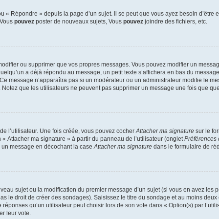
 « Répondre » depuis la page d’un sujet. Il se peut que vous ayez besoin d’être e
: Vous
pouvez
poster de nouveaux sujets, Vous
pouvez
joindre des fichiers, etc.
modifier ou supprimer que vos propres messages. Vous pouvez modifier un message
lqu’un a déjà répondu au message, un petit texte s’affichera en bas du message ind
n. Ce message n’apparaîtra pas si un modérateur ou un administrateur modifie le mes
ive. Notez que les utilisateurs ne peuvent pas supprimer un message une fois que qu
e l’utilisateur. Une fois créée, vous pouvez cocher
Attacher ma signature
sur le fo
 « Attacher ma signature » à partir du panneau de l’utilisateur (onglet
Préférences 
 à un message en décochant la case
Attacher ma signature
dans le formulaire de ré
ouveau sujet ou la modification du premier message d’un sujet (si vous en avez les p
 le droit de créer des sondages). Saisissez le titre du sondage et au moins deux o
onses qu’un utilisateur peut choisir lors de son vote dans « Option(s) par l’utilis
er leur vote.