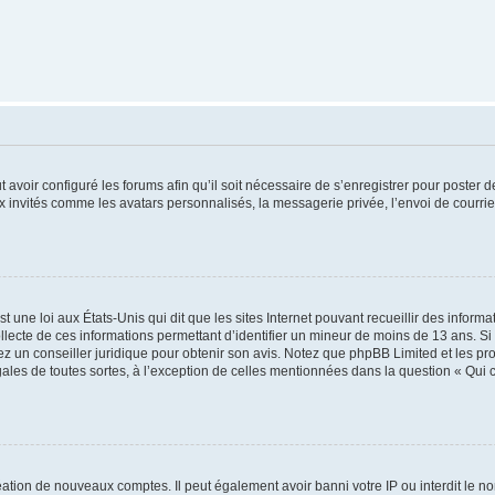
t avoir configuré les forums afin qu’il soit nécessaire de s’enregistrer pour poster
x invités comme les avatars personnalisés, la messagerie privée, l’envoi de courri
t une loi aux États-Unis qui dit que les sites Internet pouvant recueillir des infor
ollecte de ces informations permettant d’identifier un mineur de moins de 13 ans. S
tez un conseiller juridique pour obtenir son avis. Notez que phpBB Limited et les pr
gales de toutes sortes, à l’exception de celles mentionnées dans la question « Qui
réation de nouveaux comptes. Il peut également avoir banni votre IP ou interdit le no