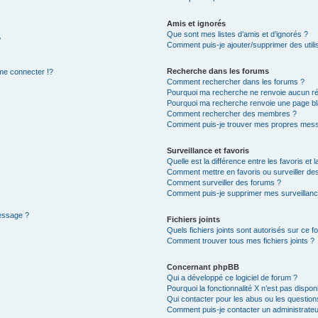
Amis et ignorés
Que sont mes listes d’amis et d’ignorés ?
?
Comment puis-je ajouter/supprimer des utilis
Recherche dans les forums
e connecter !?
Comment rechercher dans les forums ?
Pourquoi ma recherche ne renvoie aucun ré
Pourquoi ma recherche renvoie une page bl
Comment rechercher des membres ?
Comment puis-je trouver mes propres mess
Surveillance et favoris
Quelle est la différence entre les favoris et l
Comment mettre en favoris ou surveiller des
Comment surveiller des forums ?
Comment puis-je supprimer mes surveillanc
message ?
Fichiers joints
Quels fichiers joints sont autorisés sur ce f
Comment trouver tous mes fichiers joints ?
Concernant phpBB
Qui a développé ce logiciel de forum ?
Pourquoi la fonctionnalité X n’est pas dispon
Qui contacter pour les abus ou les questio
Comment puis-je contacter un administrateu