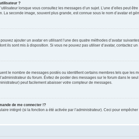
tilisateur ?
utilisateur lorsque vous consultez les messages d’un sujet. L’une d’elles peut êtr
rum. La seconde image, souvent plus grande, est connue sous le nom d’avatar et 
s pouvez ajouter un avatar en utilisant l’une des quatre méthodes d’avatar suivantes 
ont ils sont mis à disposition. Si vous ne pouvez pas utiliser d’avatar, contactez un
iquent le nombre de messages postés ou identifient certains membres tels que les 
ar l’administrateur du forum. Évitez de poster des messages sur le forum dans le seu
ministrateur) peut facilement abaisser votre compteur de messages.
mande de me connecter !?
re intégré (si la fonction a été activée par l’administrateur). Ceci pour empêcher l’u