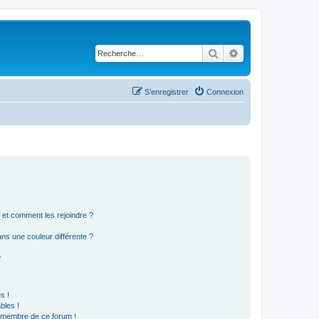
Rechercher
Recherche avancé
S’enregistrer
Connexion
s et comment les rejoindre ?
s une couleur différente ?
?
s !
bles !
n membre de ce forum !