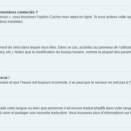
s membres connectés ?
forum », vous trouverez l’option
Cacher mon statut en ligne
. Si vous activez cette o
es invisibles.
ifférent de celui dans lequel vous êtes. Dans ce cas, accédez au
panneau de l’utilisa
ney, etc.). Notez que la modification du fuseau horaire, comme la plupart des para
ecte !
aire et que l’heure est toujours incorrecte, il se peut que le serveur ne soit pas à
installé votre langue ou bien que personne n’ait encore traduit phpBB dans votre l
s à créer et partager une nouvelle traduction. Vous trouverez plus d’informations sur l