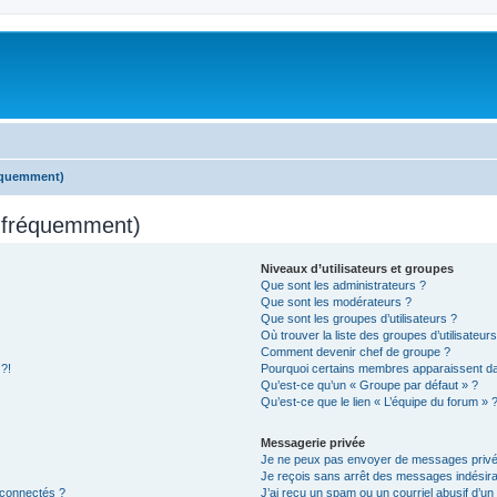
réquemment)
s fréquemment)
Niveaux d’utilisateurs et groupes
Que sont les administrateurs ?
Que sont les modérateurs ?
Que sont les groupes d’utilisateurs ?
Où trouver la liste des groupes d’utilisateur
Comment devenir chef de groupe ?
 ?!
Pourquoi certains membres apparaissent dan
Qu’est-ce qu’un « Groupe par défaut » ?
Qu’est-ce que le lien « L’équipe du forum » 
Messagerie privée
Je ne peux pas envoyer de messages privé
Je reçois sans arrêt des messages indésira
 connectés ?
J’ai reçu un spam ou un courriel abusif d’u