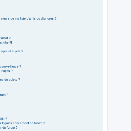
ateurs de ma liste d’amis ou d’ignorés ?
sultat ?
anche ?!
ages et sujets ?
a surveillance ?
 sujets ?
es de sujets ?
orum ?
ible ?
ns légales concernant ce forum ?
r du forum ?