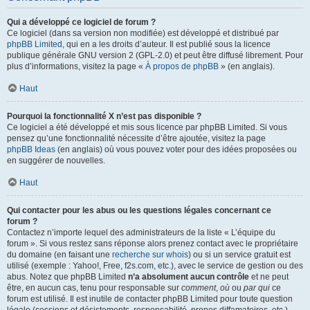
Qui a développé ce logiciel de forum ?
Ce logiciel (dans sa version non modifiée) est développé et distribué par
phpBB Limited
, qui en a les droits d’auteur. Il est publié sous la licence
publique générale GNU version 2 (GPL-2.0) et peut être diffusé librement. Pour
plus d’informations, visitez la page «
À propos de phpBB
» (en anglais).
Haut
Pourquoi la fonctionnalité X n’est pas disponible ?
Ce logiciel a été développé et mis sous licence par phpBB Limited. Si vous
pensez qu’une fonctionnalité nécessite d’être ajoutée, visitez la page
phpBB Ideas
(en anglais) où vous pouvez voter pour des idées proposées ou
en suggérer de nouvelles.
Haut
Qui contacter pour les abus ou les questions légales concernant ce
forum ?
Contactez n’importe lequel des administrateurs de la liste « L’équipe du
forum ». Si vous restez sans réponse alors prenez contact avec le propriétaire
du domaine (en faisant une
recherche sur whois
) ou si un service gratuit est
utilisé (exemple : Yahoo!, Free, f2s.com, etc.), avec le service de gestion ou des
abus. Notez que phpBB Limited
n’a absolument aucun contrôle
et ne peut
être, en aucun cas, tenu pour responsable sur
comment
,
où
ou
par qui
ce
forum est utilisé. Il est inutile de contacter phpBB Limited pour toute question