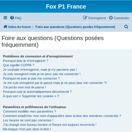
Fox P1 France
FAQ
S’enregistrer
Connexion
R
Index du forum
Foire aux questions (Questions posées fréquemment)
e
Foire aux questions (Questions posées
c
fréquemment)
h
e
Problèmes de connexion et d’enregistrement
Pourquoi dois-je m’enregistrer ?
r
Que signifie COPPA ?
c
Je souhaite m’enregistrer, mais je n’y parviens pas !
Je suis enregistré mais je ne peux pas me connecter !
h
Pourquoi ne puis-je pas me connecter ?
Je me suis enregistré par le passé mais je ne peux plus me connecter ?!
e
J’ai perdu mon mot de passe !
r
Pourquoi suis-je automatiquement déconnecté ?
À quoi sert « Supprimer les cookies » ?
Paramètres et préférences de l’utilisateur
Comment modifier mes paramètres ?
Comment empêcher mon nom d’apparaître dans la liste des membres connectés ?
Les heures ne sont pas correctes !
J’ai changé mon fuseau horaire et l’heure est toujours incorrecte !
Ma langue n’est pas dans la liste !