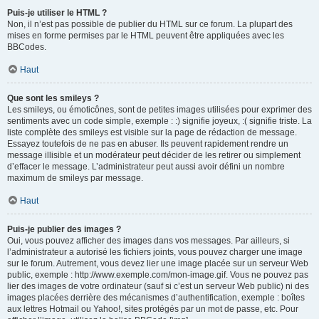
Puis-je utiliser le HTML ?
Non, il n’est pas possible de publier du HTML sur ce forum. La plupart des
mises en forme permises par le HTML peuvent être appliquées avec les
BBCodes.
Haut
Que sont les smileys ?
Les smileys, ou émoticônes, sont de petites images utilisées pour exprimer des
sentiments avec un code simple, exemple : :) signifie joyeux, :( signifie triste. La
liste complète des smileys est visible sur la page de rédaction de message.
Essayez toutefois de ne pas en abuser. Ils peuvent rapidement rendre un
message illisible et un modérateur peut décider de les retirer ou simplement
d’effacer le message. L’administrateur peut aussi avoir défini un nombre
maximum de smileys par message.
Haut
Puis-je publier des images ?
Oui, vous pouvez afficher des images dans vos messages. Par ailleurs, si
l’administrateur a autorisé les fichiers joints, vous pouvez charger une image
sur le forum. Autrement, vous devez lier une image placée sur un serveur Web
public, exemple : http://www.exemple.com/mon-image.gif. Vous ne pouvez pas
lier des images de votre ordinateur (sauf si c’est un serveur Web public) ni des
images placées derrière des mécanismes d’authentification, exemple : boîtes
aux lettres Hotmail ou Yahoo!, sites protégés par un mot de passe, etc. Pour