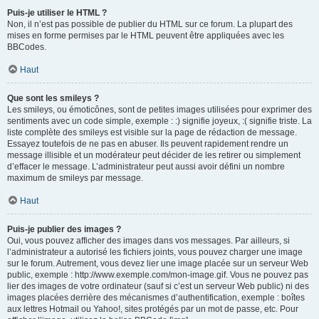
Puis-je utiliser le HTML ?
Non, il n’est pas possible de publier du HTML sur ce forum. La plupart des
mises en forme permises par le HTML peuvent être appliquées avec les
BBCodes.
Haut
Que sont les smileys ?
Les smileys, ou émoticônes, sont de petites images utilisées pour exprimer des
sentiments avec un code simple, exemple : :) signifie joyeux, :( signifie triste. La
liste complète des smileys est visible sur la page de rédaction de message.
Essayez toutefois de ne pas en abuser. Ils peuvent rapidement rendre un
message illisible et un modérateur peut décider de les retirer ou simplement
d’effacer le message. L’administrateur peut aussi avoir défini un nombre
maximum de smileys par message.
Haut
Puis-je publier des images ?
Oui, vous pouvez afficher des images dans vos messages. Par ailleurs, si
l’administrateur a autorisé les fichiers joints, vous pouvez charger une image
sur le forum. Autrement, vous devez lier une image placée sur un serveur Web
public, exemple : http://www.exemple.com/mon-image.gif. Vous ne pouvez pas
lier des images de votre ordinateur (sauf si c’est un serveur Web public) ni des
images placées derrière des mécanismes d’authentification, exemple : boîtes
aux lettres Hotmail ou Yahoo!, sites protégés par un mot de passe, etc. Pour