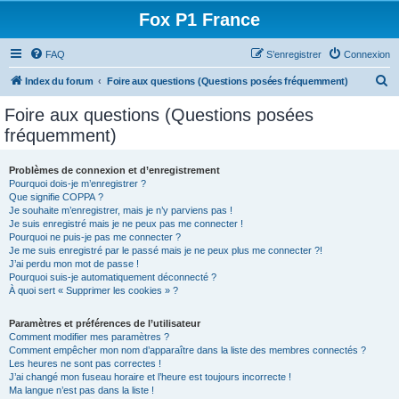
Fox P1 France
FAQ
S’enregistrer
Connexion
R
Index du forum
Foire aux questions (Questions posées fréquemment)
e
Foire aux questions (Questions posées
c
fréquemment)
h
e
Problèmes de connexion et d’enregistrement
Pourquoi dois-je m’enregistrer ?
r
Que signifie COPPA ?
c
Je souhaite m’enregistrer, mais je n’y parviens pas !
Je suis enregistré mais je ne peux pas me connecter !
h
Pourquoi ne puis-je pas me connecter ?
Je me suis enregistré par le passé mais je ne peux plus me connecter ?!
e
J’ai perdu mon mot de passe !
r
Pourquoi suis-je automatiquement déconnecté ?
À quoi sert « Supprimer les cookies » ?
Paramètres et préférences de l’utilisateur
Comment modifier mes paramètres ?
Comment empêcher mon nom d’apparaître dans la liste des membres connectés ?
Les heures ne sont pas correctes !
J’ai changé mon fuseau horaire et l’heure est toujours incorrecte !
Ma langue n’est pas dans la liste !