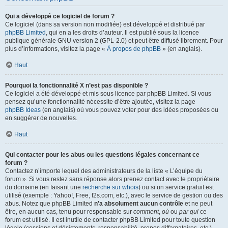
Qui a développé ce logiciel de forum ?
Ce logiciel (dans sa version non modifiée) est développé et distribué par
phpBB Limited
, qui en a les droits d’auteur. Il est publié sous la licence
publique générale GNU version 2 (GPL-2.0) et peut être diffusé librement. Pour
plus d’informations, visitez la page «
À propos de phpBB
» (en anglais).
Haut
Pourquoi la fonctionnalité X n’est pas disponible ?
Ce logiciel a été développé et mis sous licence par phpBB Limited. Si vous
pensez qu’une fonctionnalité nécessite d’être ajoutée, visitez la page
phpBB Ideas
(en anglais) où vous pouvez voter pour des idées proposées ou
en suggérer de nouvelles.
Haut
Qui contacter pour les abus ou les questions légales concernant ce
forum ?
Contactez n’importe lequel des administrateurs de la liste « L’équipe du
forum ». Si vous restez sans réponse alors prenez contact avec le propriétaire
du domaine (en faisant une
recherche sur whois
) ou si un service gratuit est
utilisé (exemple : Yahoo!, Free, f2s.com, etc.), avec le service de gestion ou des
abus. Notez que phpBB Limited
n’a absolument aucun contrôle
et ne peut
être, en aucun cas, tenu pour responsable sur
comment
,
où
ou
par qui
ce
forum est utilisé. Il est inutile de contacter phpBB Limited pour toute question