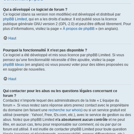
Qui a développé ce logiciel de forum ?
Ce logiciel (dans sa version non modifiée) est développé et distribué par
phpBB Limited
, qui en a les droits d’auteur. Il est publié sous la licence
publique générale GNU version 2 (GPL-2.0) et peut être diffusé librement. Pour
plus d’informations, visitez la page «
À propos de phpBB
» (en anglais).
Haut
Pourquoi la fonctionnalité X n’est pas disponible ?
Ce logiciel a été développé et mis sous licence par phpBB Limited. Si vous
pensez qu’une fonctionnalité nécessite d’être ajoutée, visitez la page
phpBB Ideas
(en anglais) où vous pouvez voter pour des idées proposées ou
en suggérer de nouvelles.
Haut
Qui contacter pour les abus ou les questions légales concernant ce
forum ?
Contactez n’importe lequel des administrateurs de la liste « L’équipe du
forum ». Si vous restez sans réponse alors prenez contact avec le propriétaire
du domaine (en faisant une
recherche sur whois
) ou si un service gratuit est
utilisé (exemple : Yahoo!, Free, f2s.com, etc.), avec le service de gestion ou des
abus. Notez que phpBB Limited
n’a absolument aucun contrôle
et ne peut
être, en aucun cas, tenu pour responsable sur
comment
,
où
ou
par qui
ce
forum est utilisé. Il est inutile de contacter phpBB Limited pour toute question