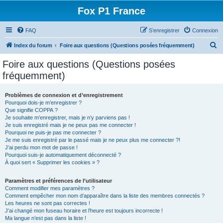
Fox P1 France
FAQ
S’enregistrer
Connexion
R
Index du forum
Foire aux questions (Questions posées fréquemment)
e
Foire aux questions (Questions posées
c
fréquemment)
h
e
Problèmes de connexion et d’enregistrement
Pourquoi dois-je m’enregistrer ?
r
Que signifie COPPA ?
c
Je souhaite m’enregistrer, mais je n’y parviens pas !
Je suis enregistré mais je ne peux pas me connecter !
h
Pourquoi ne puis-je pas me connecter ?
Je me suis enregistré par le passé mais je ne peux plus me connecter ?!
e
J’ai perdu mon mot de passe !
r
Pourquoi suis-je automatiquement déconnecté ?
À quoi sert « Supprimer les cookies » ?
Paramètres et préférences de l’utilisateur
Comment modifier mes paramètres ?
Comment empêcher mon nom d’apparaître dans la liste des membres connectés ?
Les heures ne sont pas correctes !
J’ai changé mon fuseau horaire et l’heure est toujours incorrecte !
Ma langue n’est pas dans la liste !