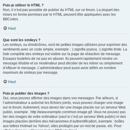
Puis-je utiliser le HTML ?
Non, il n’est pas possible de publier du HTML sur ce forum. La plupart des
mises en forme permises par le HTML peuvent être appliquées avec les
BBCodes.
Haut
Que sont les smileys ?
Les smileys, ou émoticônes, sont de petites images utilisées pour exprimer des
sentiments avec un code simple, exemple : :) signifie joyeux, :( signifie triste. La
liste complète des smileys est visible sur la page de rédaction de message.
Essayez toutefois de ne pas en abuser. Ils peuvent rapidement rendre un
message illisible et un modérateur peut décider de les retirer ou simplement
d’effacer le message. L’administrateur peut aussi avoir défini un nombre
maximum de smileys par message.
Haut
Puis-je publier des images ?
Oui, vous pouvez afficher des images dans vos messages. Par ailleurs, si
l’administrateur a autorisé les fichiers joints, vous pouvez charger une image
sur le forum. Autrement, vous devez lier une image placée sur un serveur Web
public, exemple : http://www.exemple.com/mon-image.gif. Vous ne pouvez pas
lier des images de votre ordinateur (sauf si c’est un serveur Web public) ni des
images placées derrière des mécanismes d’authentification, exemple : boîtes
aux lettres Hotmail ou Yahoo!, sites protégés par un mot de passe, etc. Pour