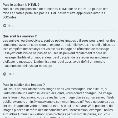
Puis-je utiliser le HTML ?
Non, il n’est pas possible de publier du HTML sur ce forum. La plupart des
mises en forme permises par le HTML peuvent être appliquées avec les
BBCodes.
Haut
Que sont les smileys ?
Les smileys, ou émoticônes, sont de petites images utilisées pour exprimer des
sentiments avec un code simple, exemple : :) signifie joyeux, :( signifie triste. La
liste complète des smileys est visible sur la page de rédaction de message.
Essayez toutefois de ne pas en abuser. Ils peuvent rapidement rendre un
message illisible et un modérateur peut décider de les retirer ou simplement
d’effacer le message. L’administrateur peut aussi avoir défini un nombre
maximum de smileys par message.
Haut
Puis-je publier des images ?
Oui, vous pouvez afficher des images dans vos messages. Par ailleurs, si
l’administrateur a autorisé les fichiers joints, vous pouvez charger une image
sur le forum. Autrement, vous devez lier une image placée sur un serveur Web
public, exemple : http://www.exemple.com/mon-image.gif. Vous ne pouvez pas
lier des images de votre ordinateur (sauf si c’est un serveur Web public) ni des
images placées derrière des mécanismes d’authentification, exemple : boîtes
aux lettres Hotmail ou Yahoo!, sites protégés par un mot de passe, etc. Pour