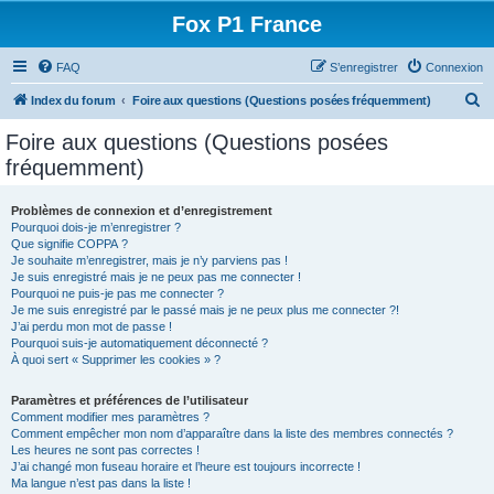
Fox P1 France
FAQ
S’enregistrer
Connexion
R
Index du forum
Foire aux questions (Questions posées fréquemment)
e
Foire aux questions (Questions posées
c
fréquemment)
h
e
Problèmes de connexion et d’enregistrement
Pourquoi dois-je m’enregistrer ?
r
Que signifie COPPA ?
c
Je souhaite m’enregistrer, mais je n’y parviens pas !
Je suis enregistré mais je ne peux pas me connecter !
h
Pourquoi ne puis-je pas me connecter ?
Je me suis enregistré par le passé mais je ne peux plus me connecter ?!
e
J’ai perdu mon mot de passe !
r
Pourquoi suis-je automatiquement déconnecté ?
À quoi sert « Supprimer les cookies » ?
Paramètres et préférences de l’utilisateur
Comment modifier mes paramètres ?
Comment empêcher mon nom d’apparaître dans la liste des membres connectés ?
Les heures ne sont pas correctes !
J’ai changé mon fuseau horaire et l’heure est toujours incorrecte !
Ma langue n’est pas dans la liste !