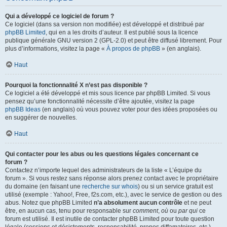
Qui a développé ce logiciel de forum ?
Ce logiciel (dans sa version non modifiée) est développé et distribué par
phpBB Limited
, qui en a les droits d’auteur. Il est publié sous la licence
publique générale GNU version 2 (GPL-2.0) et peut être diffusé librement. Pour
plus d’informations, visitez la page «
À propos de phpBB
» (en anglais).
Haut
Pourquoi la fonctionnalité X n’est pas disponible ?
Ce logiciel a été développé et mis sous licence par phpBB Limited. Si vous
pensez qu’une fonctionnalité nécessite d’être ajoutée, visitez la page
phpBB Ideas
(en anglais) où vous pouvez voter pour des idées proposées ou
en suggérer de nouvelles.
Haut
Qui contacter pour les abus ou les questions légales concernant ce
forum ?
Contactez n’importe lequel des administrateurs de la liste « L’équipe du
forum ». Si vous restez sans réponse alors prenez contact avec le propriétaire
du domaine (en faisant une
recherche sur whois
) ou si un service gratuit est
utilisé (exemple : Yahoo!, Free, f2s.com, etc.), avec le service de gestion ou des
abus. Notez que phpBB Limited
n’a absolument aucun contrôle
et ne peut
être, en aucun cas, tenu pour responsable sur
comment
,
où
ou
par qui
ce
forum est utilisé. Il est inutile de contacter phpBB Limited pour toute question