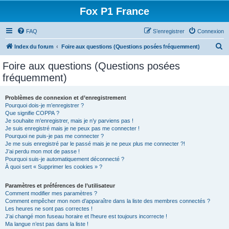
Fox P1 France
FAQ
S’enregistrer
Connexion
R
Index du forum
Foire aux questions (Questions posées fréquemment)
e
Foire aux questions (Questions posées
c
fréquemment)
h
e
Problèmes de connexion et d’enregistrement
Pourquoi dois-je m’enregistrer ?
r
Que signifie COPPA ?
c
Je souhaite m’enregistrer, mais je n’y parviens pas !
Je suis enregistré mais je ne peux pas me connecter !
h
Pourquoi ne puis-je pas me connecter ?
Je me suis enregistré par le passé mais je ne peux plus me connecter ?!
e
J’ai perdu mon mot de passe !
r
Pourquoi suis-je automatiquement déconnecté ?
À quoi sert « Supprimer les cookies » ?
Paramètres et préférences de l’utilisateur
Comment modifier mes paramètres ?
Comment empêcher mon nom d’apparaître dans la liste des membres connectés ?
Les heures ne sont pas correctes !
J’ai changé mon fuseau horaire et l’heure est toujours incorrecte !
Ma langue n’est pas dans la liste !