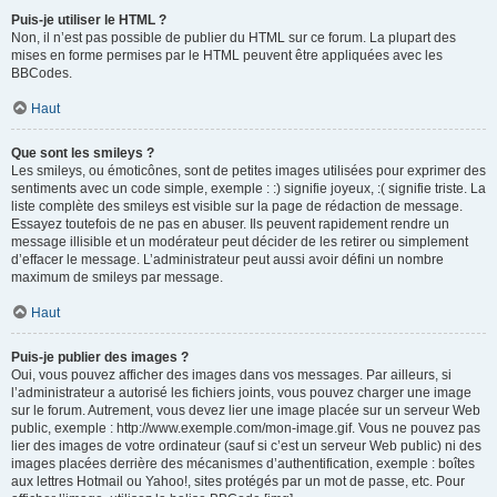
Puis-je utiliser le HTML ?
Non, il n’est pas possible de publier du HTML sur ce forum. La plupart des
mises en forme permises par le HTML peuvent être appliquées avec les
BBCodes.
Haut
Que sont les smileys ?
Les smileys, ou émoticônes, sont de petites images utilisées pour exprimer des
sentiments avec un code simple, exemple : :) signifie joyeux, :( signifie triste. La
liste complète des smileys est visible sur la page de rédaction de message.
Essayez toutefois de ne pas en abuser. Ils peuvent rapidement rendre un
message illisible et un modérateur peut décider de les retirer ou simplement
d’effacer le message. L’administrateur peut aussi avoir défini un nombre
maximum de smileys par message.
Haut
Puis-je publier des images ?
Oui, vous pouvez afficher des images dans vos messages. Par ailleurs, si
l’administrateur a autorisé les fichiers joints, vous pouvez charger une image
sur le forum. Autrement, vous devez lier une image placée sur un serveur Web
public, exemple : http://www.exemple.com/mon-image.gif. Vous ne pouvez pas
lier des images de votre ordinateur (sauf si c’est un serveur Web public) ni des
images placées derrière des mécanismes d’authentification, exemple : boîtes
aux lettres Hotmail ou Yahoo!, sites protégés par un mot de passe, etc. Pour