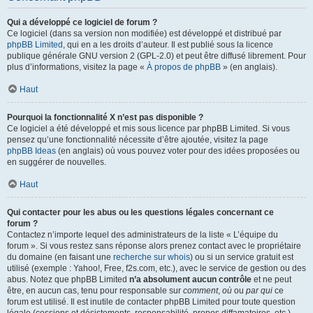
Qui a développé ce logiciel de forum ?
Ce logiciel (dans sa version non modifiée) est développé et distribué par
phpBB Limited
, qui en a les droits d’auteur. Il est publié sous la licence
publique générale GNU version 2 (GPL-2.0) et peut être diffusé librement. Pour
plus d’informations, visitez la page «
À propos de phpBB
» (en anglais).
Haut
Pourquoi la fonctionnalité X n’est pas disponible ?
Ce logiciel a été développé et mis sous licence par phpBB Limited. Si vous
pensez qu’une fonctionnalité nécessite d’être ajoutée, visitez la page
phpBB Ideas
(en anglais) où vous pouvez voter pour des idées proposées ou
en suggérer de nouvelles.
Haut
Qui contacter pour les abus ou les questions légales concernant ce
forum ?
Contactez n’importe lequel des administrateurs de la liste « L’équipe du
forum ». Si vous restez sans réponse alors prenez contact avec le propriétaire
du domaine (en faisant une
recherche sur whois
) ou si un service gratuit est
utilisé (exemple : Yahoo!, Free, f2s.com, etc.), avec le service de gestion ou des
abus. Notez que phpBB Limited
n’a absolument aucun contrôle
et ne peut
être, en aucun cas, tenu pour responsable sur
comment
,
où
ou
par qui
ce
forum est utilisé. Il est inutile de contacter phpBB Limited pour toute question