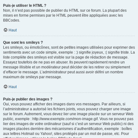
Puis-je utiliser le HTML ?
Non, il n’est pas possible de publier du HTML sur ce forum. La plupart des
mises en forme permises par le HTML peuvent être appliquées avec les
BBCodes.
Haut
Que sont les smileys ?
Les smileys, ou émoticônes, sont de petites images utilisées pour exprimer des
sentiments avec un code simple, exemple : :) signifie joyeux, :( signifie triste. La
liste complète des smileys est visible sur la page de rédaction de message.
Essayez toutefois de ne pas en abuser. Ils peuvent rapidement rendre un
message illisible et un modérateur peut décider de les retirer ou simplement
d’effacer le message. L’administrateur peut aussi avoir défini un nombre
maximum de smileys par message.
Haut
Puis-je publier des images ?
Oui, vous pouvez afficher des images dans vos messages. Par ailleurs, si
l’administrateur a autorisé les fichiers joints, vous pouvez charger une image
sur le forum. Autrement, vous devez lier une image placée sur un serveur Web
public, exemple : http://www.exemple.com/mon-image.gif. Vous ne pouvez pas
lier des images de votre ordinateur (sauf si c’est un serveur Web public) ni des
images placées derrière des mécanismes d’authentification, exemple : boîtes
aux lettres Hotmail ou Yahoo!, sites protégés par un mot de passe, etc. Pour