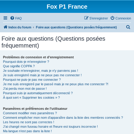
Fox P1 France
FAQ
S’enregistrer
Connexion
R
Index du forum
Foire aux questions (Questions posées fréquemment)
e
Foire aux questions (Questions posées
c
fréquemment)
h
e
Problèmes de connexion et d’enregistrement
Pourquoi dois-je m’enregistrer ?
r
Que signifie COPPA ?
c
Je souhaite m’enregistrer, mais je n’y parviens pas !
Je suis enregistré mais je ne peux pas me connecter !
h
Pourquoi ne puis-je pas me connecter ?
Je me suis enregistré par le passé mais je ne peux plus me connecter ?!
e
J’ai perdu mon mot de passe !
r
Pourquoi suis-je automatiquement déconnecté ?
À quoi sert « Supprimer les cookies » ?
Paramètres et préférences de l’utilisateur
Comment modifier mes paramètres ?
Comment empêcher mon nom d’apparaître dans la liste des membres connectés ?
Les heures ne sont pas correctes !
J’ai changé mon fuseau horaire et l’heure est toujours incorrecte !
Ma langue n’est pas dans la liste !