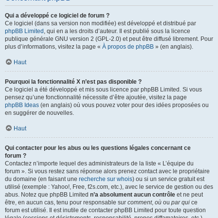
Qui a développé ce logiciel de forum ?
Ce logiciel (dans sa version non modifiée) est développé et distribué par
phpBB Limited
, qui en a les droits d’auteur. Il est publié sous la licence
publique générale GNU version 2 (GPL-2.0) et peut être diffusé librement. Pour
plus d’informations, visitez la page «
À propos de phpBB
» (en anglais).
Haut
Pourquoi la fonctionnalité X n’est pas disponible ?
Ce logiciel a été développé et mis sous licence par phpBB Limited. Si vous
pensez qu’une fonctionnalité nécessite d’être ajoutée, visitez la page
phpBB Ideas
(en anglais) où vous pouvez voter pour des idées proposées ou
en suggérer de nouvelles.
Haut
Qui contacter pour les abus ou les questions légales concernant ce
forum ?
Contactez n’importe lequel des administrateurs de la liste « L’équipe du
forum ». Si vous restez sans réponse alors prenez contact avec le propriétaire
du domaine (en faisant une
recherche sur whois
) ou si un service gratuit est
utilisé (exemple : Yahoo!, Free, f2s.com, etc.), avec le service de gestion ou des
abus. Notez que phpBB Limited
n’a absolument aucun contrôle
et ne peut
être, en aucun cas, tenu pour responsable sur
comment
,
où
ou
par qui
ce
forum est utilisé. Il est inutile de contacter phpBB Limited pour toute question