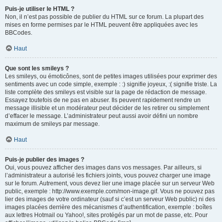
Puis-je utiliser le HTML ?
Non, il n’est pas possible de publier du HTML sur ce forum. La plupart des
mises en forme permises par le HTML peuvent être appliquées avec les
BBCodes.
Haut
Que sont les smileys ?
Les smileys, ou émoticônes, sont de petites images utilisées pour exprimer des
sentiments avec un code simple, exemple : :) signifie joyeux, :( signifie triste. La
liste complète des smileys est visible sur la page de rédaction de message.
Essayez toutefois de ne pas en abuser. Ils peuvent rapidement rendre un
message illisible et un modérateur peut décider de les retirer ou simplement
d’effacer le message. L’administrateur peut aussi avoir défini un nombre
maximum de smileys par message.
Haut
Puis-je publier des images ?
Oui, vous pouvez afficher des images dans vos messages. Par ailleurs, si
l’administrateur a autorisé les fichiers joints, vous pouvez charger une image
sur le forum. Autrement, vous devez lier une image placée sur un serveur Web
public, exemple : http://www.exemple.com/mon-image.gif. Vous ne pouvez pas
lier des images de votre ordinateur (sauf si c’est un serveur Web public) ni des
images placées derrière des mécanismes d’authentification, exemple : boîtes
aux lettres Hotmail ou Yahoo!, sites protégés par un mot de passe, etc. Pour