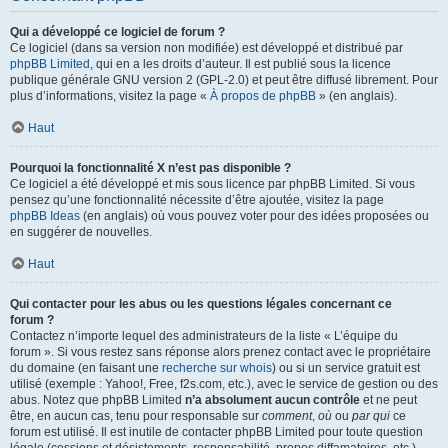
Qui a développé ce logiciel de forum ?
Ce logiciel (dans sa version non modifiée) est développé et distribué par
phpBB Limited
, qui en a les droits d’auteur. Il est publié sous la licence
publique générale GNU version 2 (GPL-2.0) et peut être diffusé librement. Pour
plus d’informations, visitez la page «
À propos de phpBB
» (en anglais).
Haut
Pourquoi la fonctionnalité X n’est pas disponible ?
Ce logiciel a été développé et mis sous licence par phpBB Limited. Si vous
pensez qu’une fonctionnalité nécessite d’être ajoutée, visitez la page
phpBB Ideas
(en anglais) où vous pouvez voter pour des idées proposées ou
en suggérer de nouvelles.
Haut
Qui contacter pour les abus ou les questions légales concernant ce
forum ?
Contactez n’importe lequel des administrateurs de la liste « L’équipe du
forum ». Si vous restez sans réponse alors prenez contact avec le propriétaire
du domaine (en faisant une
recherche sur whois
) ou si un service gratuit est
utilisé (exemple : Yahoo!, Free, f2s.com, etc.), avec le service de gestion ou des
abus. Notez que phpBB Limited
n’a absolument aucun contrôle
et ne peut
être, en aucun cas, tenu pour responsable sur
comment
,
où
ou
par qui
ce
forum est utilisé. Il est inutile de contacter phpBB Limited pour toute question