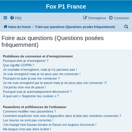
Fox P1 France
FAQ
S’enregistrer
Connexion
R
Index du forum
Foire aux questions (Questions posées fréquemment)
e
Foire aux questions (Questions posées
c
fréquemment)
h
e
Problèmes de connexion et d’enregistrement
Pourquoi dois-je m’enregistrer ?
r
Que signifie COPPA ?
c
Je souhaite m’enregistrer, mais je n’y parviens pas !
Je suis enregistré mais je ne peux pas me connecter !
h
Pourquoi ne puis-je pas me connecter ?
Je me suis enregistré par le passé mais je ne peux plus me connecter ?!
e
J’ai perdu mon mot de passe !
r
Pourquoi suis-je automatiquement déconnecté ?
À quoi sert « Supprimer les cookies » ?
Paramètres et préférences de l’utilisateur
Comment modifier mes paramètres ?
Comment empêcher mon nom d’apparaître dans la liste des membres connectés ?
Les heures ne sont pas correctes !
J’ai changé mon fuseau horaire et l’heure est toujours incorrecte !
Ma langue n’est pas dans la liste !