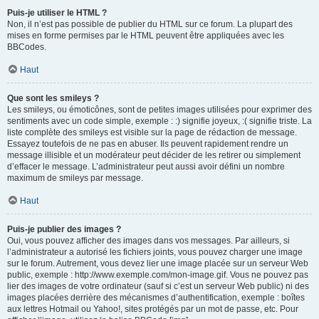
Puis-je utiliser le HTML ?
Non, il n’est pas possible de publier du HTML sur ce forum. La plupart des
mises en forme permises par le HTML peuvent être appliquées avec les
BBCodes.
Haut
Que sont les smileys ?
Les smileys, ou émoticônes, sont de petites images utilisées pour exprimer des
sentiments avec un code simple, exemple : :) signifie joyeux, :( signifie triste. La
liste complète des smileys est visible sur la page de rédaction de message.
Essayez toutefois de ne pas en abuser. Ils peuvent rapidement rendre un
message illisible et un modérateur peut décider de les retirer ou simplement
d’effacer le message. L’administrateur peut aussi avoir défini un nombre
maximum de smileys par message.
Haut
Puis-je publier des images ?
Oui, vous pouvez afficher des images dans vos messages. Par ailleurs, si
l’administrateur a autorisé les fichiers joints, vous pouvez charger une image
sur le forum. Autrement, vous devez lier une image placée sur un serveur Web
public, exemple : http://www.exemple.com/mon-image.gif. Vous ne pouvez pas
lier des images de votre ordinateur (sauf si c’est un serveur Web public) ni des
images placées derrière des mécanismes d’authentification, exemple : boîtes
aux lettres Hotmail ou Yahoo!, sites protégés par un mot de passe, etc. Pour