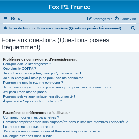
Fox P1 France
FAQ
S’enregistrer
Connexion
R
Index du forum
Foire aux questions (Questions posées fréquemment)
e
Foire aux questions (Questions posées
c
fréquemment)
h
e
Problèmes de connexion et d’enregistrement
Pourquoi dois-je m’enregistrer ?
r
Que signifie COPPA ?
c
Je souhaite m’enregistrer, mais je n’y parviens pas !
Je suis enregistré mais je ne peux pas me connecter !
h
Pourquoi ne puis-je pas me connecter ?
Je me suis enregistré par le passé mais je ne peux plus me connecter ?!
e
J’ai perdu mon mot de passe !
r
Pourquoi suis-je automatiquement déconnecté ?
À quoi sert « Supprimer les cookies » ?
Paramètres et préférences de l’utilisateur
Comment modifier mes paramètres ?
Comment empêcher mon nom d’apparaître dans la liste des membres connectés ?
Les heures ne sont pas correctes !
J’ai changé mon fuseau horaire et l’heure est toujours incorrecte !
Ma langue n’est pas dans la liste !