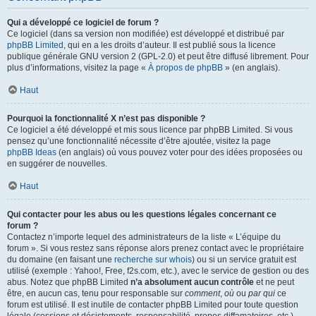
Qui a développé ce logiciel de forum ?
Ce logiciel (dans sa version non modifiée) est développé et distribué par
phpBB Limited
, qui en a les droits d’auteur. Il est publié sous la licence
publique générale GNU version 2 (GPL-2.0) et peut être diffusé librement. Pour
plus d’informations, visitez la page «
À propos de phpBB
» (en anglais).
Haut
Pourquoi la fonctionnalité X n’est pas disponible ?
Ce logiciel a été développé et mis sous licence par phpBB Limited. Si vous
pensez qu’une fonctionnalité nécessite d’être ajoutée, visitez la page
phpBB Ideas
(en anglais) où vous pouvez voter pour des idées proposées ou
en suggérer de nouvelles.
Haut
Qui contacter pour les abus ou les questions légales concernant ce
forum ?
Contactez n’importe lequel des administrateurs de la liste « L’équipe du
forum ». Si vous restez sans réponse alors prenez contact avec le propriétaire
du domaine (en faisant une
recherche sur whois
) ou si un service gratuit est
utilisé (exemple : Yahoo!, Free, f2s.com, etc.), avec le service de gestion ou des
abus. Notez que phpBB Limited
n’a absolument aucun contrôle
et ne peut
être, en aucun cas, tenu pour responsable sur
comment
,
où
ou
par qui
ce
forum est utilisé. Il est inutile de contacter phpBB Limited pour toute question