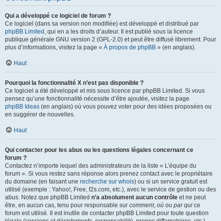
Qui a développé ce logiciel de forum ?
Ce logiciel (dans sa version non modifiée) est développé et distribué par
phpBB Limited
, qui en a les droits d’auteur. Il est publié sous la licence
publique générale GNU version 2 (GPL-2.0) et peut être diffusé librement. Pour
plus d’informations, visitez la page «
À propos de phpBB
» (en anglais).
Haut
Pourquoi la fonctionnalité X n’est pas disponible ?
Ce logiciel a été développé et mis sous licence par phpBB Limited. Si vous
pensez qu’une fonctionnalité nécessite d’être ajoutée, visitez la page
phpBB Ideas
(en anglais) où vous pouvez voter pour des idées proposées ou
en suggérer de nouvelles.
Haut
Qui contacter pour les abus ou les questions légales concernant ce
forum ?
Contactez n’importe lequel des administrateurs de la liste « L’équipe du
forum ». Si vous restez sans réponse alors prenez contact avec le propriétaire
du domaine (en faisant une
recherche sur whois
) ou si un service gratuit est
utilisé (exemple : Yahoo!, Free, f2s.com, etc.), avec le service de gestion ou des
abus. Notez que phpBB Limited
n’a absolument aucun contrôle
et ne peut
être, en aucun cas, tenu pour responsable sur
comment
,
où
ou
par qui
ce
forum est utilisé. Il est inutile de contacter phpBB Limited pour toute question