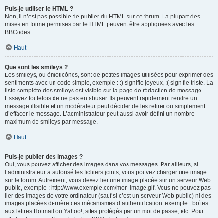
Puis-je utiliser le HTML ?
Non, il n’est pas possible de publier du HTML sur ce forum. La plupart des
mises en forme permises par le HTML peuvent être appliquées avec les
BBCodes.
Haut
Que sont les smileys ?
Les smileys, ou émoticônes, sont de petites images utilisées pour exprimer des
sentiments avec un code simple, exemple : :) signifie joyeux, :( signifie triste. La
liste complète des smileys est visible sur la page de rédaction de message.
Essayez toutefois de ne pas en abuser. Ils peuvent rapidement rendre un
message illisible et un modérateur peut décider de les retirer ou simplement
d’effacer le message. L’administrateur peut aussi avoir défini un nombre
maximum de smileys par message.
Haut
Puis-je publier des images ?
Oui, vous pouvez afficher des images dans vos messages. Par ailleurs, si
l’administrateur a autorisé les fichiers joints, vous pouvez charger une image
sur le forum. Autrement, vous devez lier une image placée sur un serveur Web
public, exemple : http://www.exemple.com/mon-image.gif. Vous ne pouvez pas
lier des images de votre ordinateur (sauf si c’est un serveur Web public) ni des
images placées derrière des mécanismes d’authentification, exemple : boîtes
aux lettres Hotmail ou Yahoo!, sites protégés par un mot de passe, etc. Pour