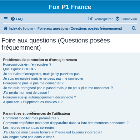
Fox P1 France
FAQ
S’enregistrer
Connexion
R
Index du forum
Foire aux questions (Questions posées fréquemment)
e
Foire aux questions (Questions posées
c
fréquemment)
h
e
Problèmes de connexion et d’enregistrement
Pourquoi dois-je m’enregistrer ?
r
Que signifie COPPA ?
c
Je souhaite m’enregistrer, mais je n’y parviens pas !
Je suis enregistré mais je ne peux pas me connecter !
h
Pourquoi ne puis-je pas me connecter ?
Je me suis enregistré par le passé mais je ne peux plus me connecter ?!
e
J’ai perdu mon mot de passe !
r
Pourquoi suis-je automatiquement déconnecté ?
À quoi sert « Supprimer les cookies » ?
Paramètres et préférences de l’utilisateur
Comment modifier mes paramètres ?
Comment empêcher mon nom d’apparaître dans la liste des membres connectés ?
Les heures ne sont pas correctes !
J’ai changé mon fuseau horaire et l’heure est toujours incorrecte !
Ma langue n’est pas dans la liste !