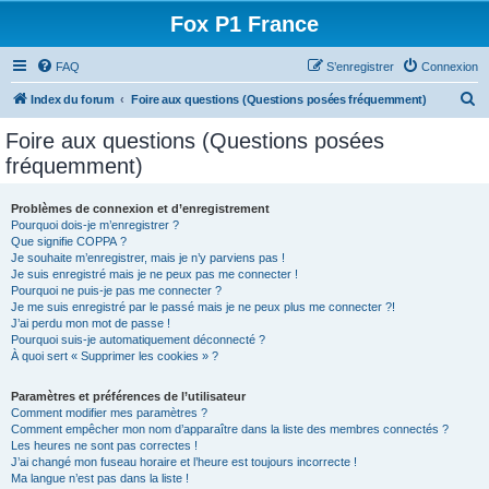
Fox P1 France
FAQ
S’enregistrer
Connexion
R
Index du forum
Foire aux questions (Questions posées fréquemment)
e
Foire aux questions (Questions posées
c
fréquemment)
h
e
Problèmes de connexion et d’enregistrement
Pourquoi dois-je m’enregistrer ?
r
Que signifie COPPA ?
c
Je souhaite m’enregistrer, mais je n’y parviens pas !
Je suis enregistré mais je ne peux pas me connecter !
h
Pourquoi ne puis-je pas me connecter ?
Je me suis enregistré par le passé mais je ne peux plus me connecter ?!
e
J’ai perdu mon mot de passe !
r
Pourquoi suis-je automatiquement déconnecté ?
À quoi sert « Supprimer les cookies » ?
Paramètres et préférences de l’utilisateur
Comment modifier mes paramètres ?
Comment empêcher mon nom d’apparaître dans la liste des membres connectés ?
Les heures ne sont pas correctes !
J’ai changé mon fuseau horaire et l’heure est toujours incorrecte !
Ma langue n’est pas dans la liste !