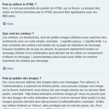
Puis-je utiliser le HTML ?
Non, il n’est pas possible de publier du HTML sur ce forum. La plupart des
mises en forme permises par le HTML peuvent être appliquées avec les
BBCodes.
Haut
Que sont les smileys ?
Les smileys, ou émoticônes, sont de petites images utilisées pour exprimer des
sentiments avec un code simple, exemple : :) signifie joyeux, :( signifie triste. La
liste complète des smileys est visible sur la page de rédaction de message.
Essayez toutefois de ne pas en abuser. Ils peuvent rapidement rendre un
message illisible et un modérateur peut décider de les retirer ou simplement
d’effacer le message. L’administrateur peut aussi avoir défini un nombre
maximum de smileys par message.
Haut
Puis-je publier des images ?
Oui, vous pouvez afficher des images dans vos messages. Par ailleurs, si
l’administrateur a autorisé les fichiers joints, vous pouvez charger une image
sur le forum. Autrement, vous devez lier une image placée sur un serveur Web
public, exemple : http://www.exemple.com/mon-image.gif. Vous ne pouvez pas
lier des images de votre ordinateur (sauf si c’est un serveur Web public) ni des
images placées derrière des mécanismes d’authentification, exemple : boîtes
aux lettres Hotmail ou Yahoo!, sites protégés par un mot de passe, etc. Pour