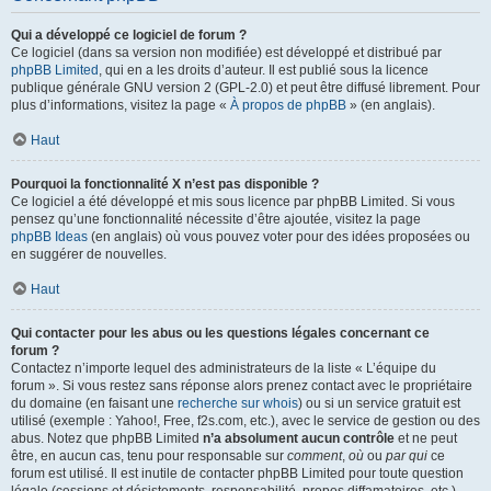
Qui a développé ce logiciel de forum ?
Ce logiciel (dans sa version non modifiée) est développé et distribué par
phpBB Limited
, qui en a les droits d’auteur. Il est publié sous la licence
publique générale GNU version 2 (GPL-2.0) et peut être diffusé librement. Pour
plus d’informations, visitez la page «
À propos de phpBB
» (en anglais).
Haut
Pourquoi la fonctionnalité X n’est pas disponible ?
Ce logiciel a été développé et mis sous licence par phpBB Limited. Si vous
pensez qu’une fonctionnalité nécessite d’être ajoutée, visitez la page
phpBB Ideas
(en anglais) où vous pouvez voter pour des idées proposées ou
en suggérer de nouvelles.
Haut
Qui contacter pour les abus ou les questions légales concernant ce
forum ?
Contactez n’importe lequel des administrateurs de la liste « L’équipe du
forum ». Si vous restez sans réponse alors prenez contact avec le propriétaire
du domaine (en faisant une
recherche sur whois
) ou si un service gratuit est
utilisé (exemple : Yahoo!, Free, f2s.com, etc.), avec le service de gestion ou des
abus. Notez que phpBB Limited
n’a absolument aucun contrôle
et ne peut
être, en aucun cas, tenu pour responsable sur
comment
,
où
ou
par qui
ce
forum est utilisé. Il est inutile de contacter phpBB Limited pour toute question