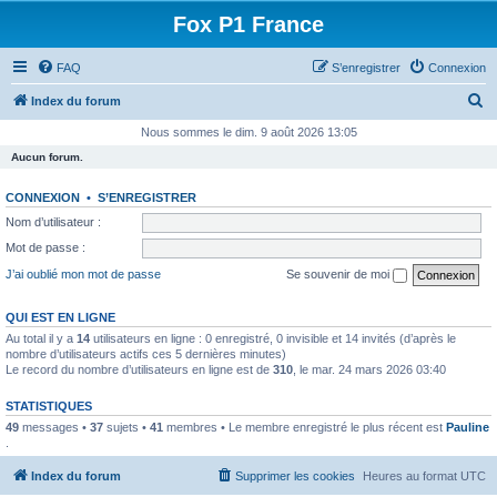
Fox P1 France
FAQ
S’enregistrer
Connexion
R
Index du forum
e
Nous sommes le dim. 9 août 2026 13:05
c
Aucun forum.
h
CONNEXION
•
S’ENREGISTRER
e
Nom d’utilisateur :
r
Mot de passe :
c
J’ai oublié mon mot de passe
Se souvenir de moi
h
e
QUI EST EN LIGNE
Au total il y a
14
utilisateurs en ligne : 0 enregistré, 0 invisible et 14 invités (d’après le
r
nombre d’utilisateurs actifs ces 5 dernières minutes)
Le record du nombre d’utilisateurs en ligne est de
310
, le mar. 24 mars 2026 03:40
STATISTIQUES
49
messages •
37
sujets •
41
membres • Le membre enregistré le plus récent est
Pauline
.
Index du forum
Supprimer les cookies
Heures au format
UTC