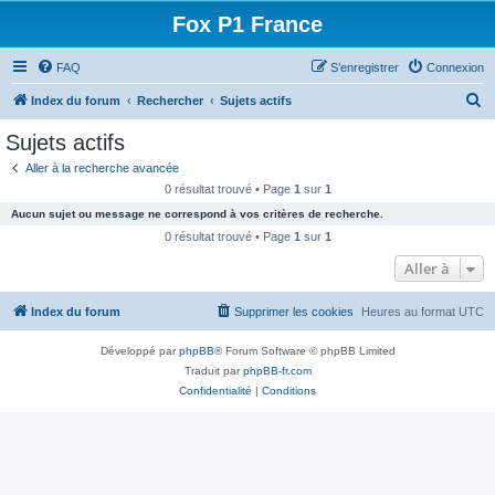
Fox P1 France
FAQ
S’enregistrer
Connexion
R
Index du forum
Rechercher
Sujets actifs
e
Sujets actifs
c
Aller à la recherche avancée
h
0 résultat trouvé • Page
1
sur
1
e
Aucun sujet ou message ne correspond à vos critères de recherche.
r
0 résultat trouvé • Page
1
sur
1
c
Aller à
h
Index du forum
Supprimer les cookies
Heures au format
UTC
e
r
Développé par
phpBB
® Forum Software © phpBB Limited
Traduit par
phpBB-fr.com
Confidentialité
|
Conditions