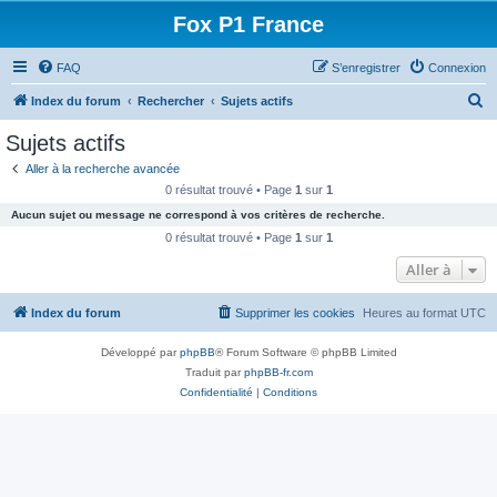
Fox P1 France
FAQ
S’enregistrer
Connexion
R
Index du forum
Rechercher
Sujets actifs
e
Sujets actifs
c
Aller à la recherche avancée
h
0 résultat trouvé • Page
1
sur
1
e
Aucun sujet ou message ne correspond à vos critères de recherche.
r
0 résultat trouvé • Page
1
sur
1
c
Aller à
h
Index du forum
Supprimer les cookies
Heures au format
UTC
e
r
Développé par
phpBB
® Forum Software © phpBB Limited
Traduit par
phpBB-fr.com
Confidentialité
|
Conditions