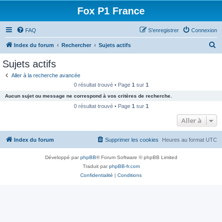
Fox P1 France
FAQ
S’enregistrer
Connexion
R
Index du forum
Rechercher
Sujets actifs
e
Sujets actifs
c
Aller à la recherche avancée
h
0 résultat trouvé • Page
1
sur
1
e
Aucun sujet ou message ne correspond à vos critères de recherche.
r
0 résultat trouvé • Page
1
sur
1
c
Aller à
h
Index du forum
Supprimer les cookies
Heures au format
UTC
e
r
Développé par
phpBB
® Forum Software © phpBB Limited
Traduit par
phpBB-fr.com
Confidentialité
|
Conditions