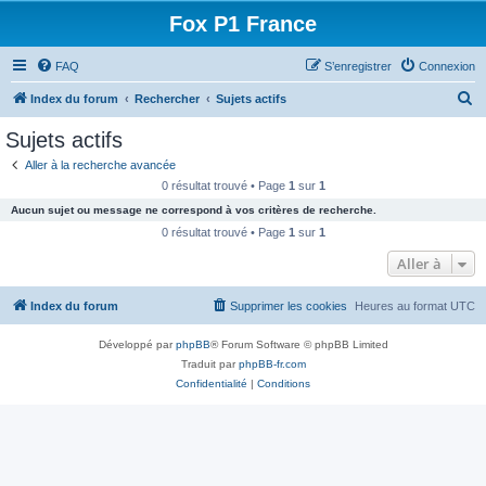
Fox P1 France
FAQ
S’enregistrer
Connexion
R
Index du forum
Rechercher
Sujets actifs
e
Sujets actifs
c
Aller à la recherche avancée
h
0 résultat trouvé • Page
1
sur
1
e
Aucun sujet ou message ne correspond à vos critères de recherche.
r
0 résultat trouvé • Page
1
sur
1
c
Aller à
h
Index du forum
Supprimer les cookies
Heures au format
UTC
e
r
Développé par
phpBB
® Forum Software © phpBB Limited
Traduit par
phpBB-fr.com
Confidentialité
|
Conditions