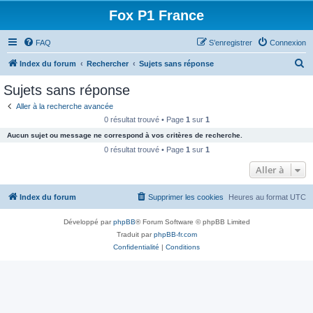
Fox P1 France
FAQ
S’enregistrer
Connexion
R
Index du forum
Rechercher
Sujets sans réponse
e
Sujets sans réponse
c
Aller à la recherche avancée
h
0 résultat trouvé • Page
1
sur
1
e
Aucun sujet ou message ne correspond à vos critères de recherche.
r
0 résultat trouvé • Page
1
sur
1
c
Aller à
h
Index du forum
Supprimer les cookies
Heures au format
UTC
e
r
Développé par
phpBB
® Forum Software © phpBB Limited
Traduit par
phpBB-fr.com
Confidentialité
|
Conditions