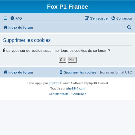
Fox P1 France
FAQ
S’enregistrer
Connexion
R
Index du forum
e
Supprimer les cookies
c
h
Êtes-vous sûr de vouloir supprimer tous les cookies de ce forum ?
e
r
c
Index du forum
Supprimer les cookies
Heures au format
UTC
h
Développé par
phpBB
® Forum Software © phpBB Limited
e
Traduit par
phpBB-fr.com
r
Confidentialité
|
Conditions