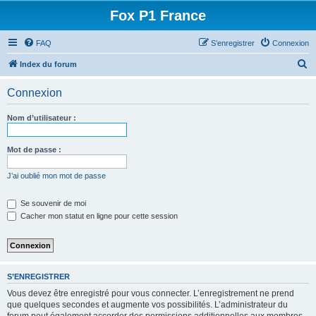
Fox P1 France
FAQ
S’enregistrer
Connexion
R
Index du forum
e
Connexion
c
h
Nom d’utilisateur :
e
r
Mot de passe :
c
J’ai oublié mon mot de passe
h
e
Se souvenir de moi
Cacher mon statut en ligne pour cette session
r
S’ENREGISTRER
Vous devez être enregistré pour vous connecter. L’enregistrement ne prend
que quelques secondes et augmente vos possibilités. L’administrateur du
forum peut également accorder des permissions additionnelles aux membres