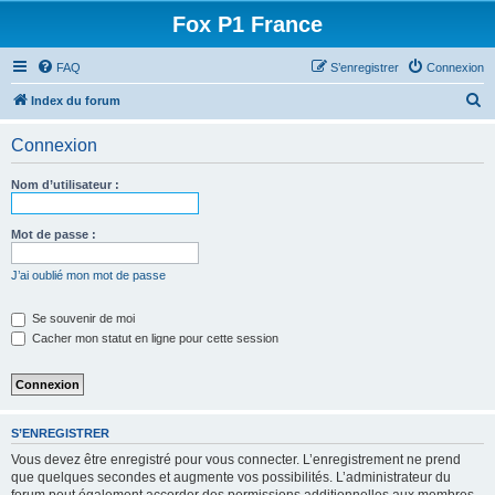
Fox P1 France
FAQ
S’enregistrer
Connexion
R
Index du forum
e
Connexion
c
h
Nom d’utilisateur :
e
r
Mot de passe :
c
J’ai oublié mon mot de passe
h
e
Se souvenir de moi
Cacher mon statut en ligne pour cette session
r
S’ENREGISTRER
Vous devez être enregistré pour vous connecter. L’enregistrement ne prend
que quelques secondes et augmente vos possibilités. L’administrateur du
forum peut également accorder des permissions additionnelles aux membres