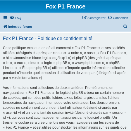
Fox P1 France
FAQ
S’enregistrer
Connexion
R
Index du forum
e
Fox P1 France - Politique de confidentialité
c
h
Cette politique explique en détail comment « Fox P1 France » et ses sociétés
affiliées (désignés ci-après par « nous », « notre », « nos », « Fox P1 France »,
e
« https://monsieur-blanc.legtux.org/foxp1 ») et phpBB (désigné ci-après par
r
« ils », « eux », « leur », « logiciel phpBB », « www.phpbb.com », « phpBB
Limited », « Équipes phpBB ») utilisent n’importe quelle information collectée
c
pendant n’importe quelle session d’utilisation de votre part (désignée ci-après
h
par « vos informations »).
e
Vos informations sont collectées de deux manières. Premièrement, en
r
naviguant sur « Fox P1 France », le logiciel phpBB créera un certain nombre
de cookies, qui sont des petits fichiers textes téléchargés dans les fichiers
temporaires du navigateur Internet de votre ordinateur. Les deux premiers
cookies ne contiennent qu’un identifiant utilisateur (désigné ci-après par
« user-id ») et un identifiant de session invité (désigné ci-après par « session-
id »), qui vous sont automatiquement assignés par le logiciel phpBB. Un
troisième cookie sera créé une fois que vous naviguerez sur les sujets de
« Fox P1 France » et est utilisé pour stocker les informations sur les sujets que