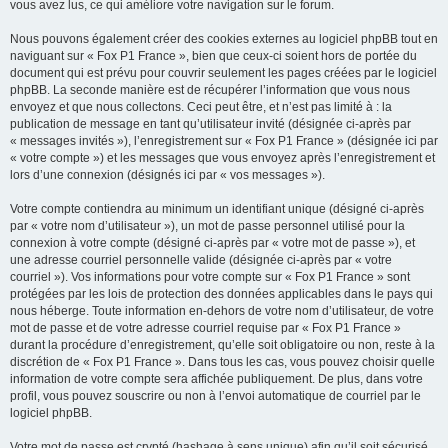
vous avez lus, ce qui améliore votre navigation sur le forum.
Nous pouvons également créer des cookies externes au logiciel phpBB tout en
naviguant sur « Fox P1 France », bien que ceux-ci soient hors de portée du
document qui est prévu pour couvrir seulement les pages créées par le logiciel
phpBB. La seconde manière est de récupérer l’information que vous nous
envoyez et que nous collectons. Ceci peut être, et n’est pas limité à : la
publication de message en tant qu’utilisateur invité (désignée ci-après par
« messages invités »), l’enregistrement sur « Fox P1 France » (désignée ici par
« votre compte ») et les messages que vous envoyez après l’enregistrement et
lors d’une connexion (désignés ici par « vos messages »).
Votre compte contiendra au minimum un identifiant unique (désigné ci-après
par « votre nom d’utilisateur »), un mot de passe personnel utilisé pour la
connexion à votre compte (désigné ci-après par « votre mot de passe »), et
une adresse courriel personnelle valide (désignée ci-après par « votre
courriel »). Vos informations pour votre compte sur « Fox P1 France » sont
protégées par les lois de protection des données applicables dans le pays qui
nous héberge. Toute information en-dehors de votre nom d’utilisateur, de votre
mot de passe et de votre adresse courriel requise par « Fox P1 France »
durant la procédure d’enregistrement, qu’elle soit obligatoire ou non, reste à la
discrétion de « Fox P1 France ». Dans tous les cas, vous pouvez choisir quelle
information de votre compte sera affichée publiquement. De plus, dans votre
profil, vous pouvez souscrire ou non à l’envoi automatique de courriel par le
logiciel phpBB.
Votre mot de passe est crypté (hashage à sens unique) afin qu’il soit sécurisé.