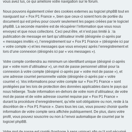
vous avez lus, ce qui améliore votre navigation sur le forum.
Nous pouvons également créer des cookies externes au logiciel phpBB tout en
naviguant sur « Fox P1 France », bien que ceux-ci soient hors de portée du
document qui est prévu pour couvrir seulement les pages créées par le logiciel
phpBB. La seconde manière est de récupérer l’information que vous nous
envoyez et que nous collectons. Ceci peut être, et n’est pas limité à : la
publication de message en tant qu’utilisateur invité (désignée ci-après par
« messages invités »), l’enregistrement sur « Fox P1 France » (désignée ici par
« votre compte ») et les messages que vous envoyez après l’enregistrement et
lors d’une connexion (désignés ici par « vos messages »).
Votre compte contiendra au minimum un identifiant unique (désigné ci-après
par « votre nom d’utilisateur »), un mot de passe personnel utilisé pour la
connexion à votre compte (désigné ci-après par « votre mot de passe »), et
une adresse courriel personnelle valide (désignée ci-après par « votre
courriel »). Vos informations pour votre compte sur « Fox P1 France » sont
protégées par les lois de protection des données applicables dans le pays qui
nous héberge. Toute information en-dehors de votre nom d’utilisateur, de votre
mot de passe et de votre adresse courriel requise par « Fox P1 France »
durant la procédure d’enregistrement, qu’elle soit obligatoire ou non, reste à la
discrétion de « Fox P1 France ». Dans tous les cas, vous pouvez choisir quelle
information de votre compte sera affichée publiquement. De plus, dans votre
profil, vous pouvez souscrire ou non à l’envoi automatique de courriel par le
logiciel phpBB.
Votre mot de passe est crypté (hashage à sens unique) afin qu’il soit sécurisé.