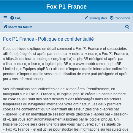
Fox P1 France
FAQ
S’enregistrer
Connexion
R
Index du forum
e
Fox P1 France - Politique de confidentialité
c
h
Cette politique explique en détail comment « Fox P1 France » et ses sociétés
affiliées (désignés ci-après par « nous », « notre », « nos », « Fox P1 France »,
e
« https://monsieur-blanc.legtux.org/foxp1 ») et phpBB (désigné ci-après par
r
« ils », « eux », « leur », « logiciel phpBB », « www.phpbb.com », « phpBB
Limited », « Équipes phpBB ») utilisent n’importe quelle information collectée
c
pendant n’importe quelle session d’utilisation de votre part (désignée ci-après
h
par « vos informations »).
e
Vos informations sont collectées de deux manières. Premièrement, en
r
naviguant sur « Fox P1 France », le logiciel phpBB créera un certain nombre
de cookies, qui sont des petits fichiers textes téléchargés dans les fichiers
temporaires du navigateur Internet de votre ordinateur. Les deux premiers
cookies ne contiennent qu’un identifiant utilisateur (désigné ci-après par
« user-id ») et un identifiant de session invité (désigné ci-après par « session-
id »), qui vous sont automatiquement assignés par le logiciel phpBB. Un
troisième cookie sera créé une fois que vous naviguerez sur les sujets de
« Fox P1 France » et est utilisé pour stocker les informations sur les sujets que