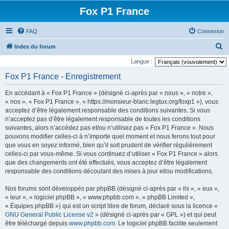
Fox P1 France
FAQ
Connexion
R
Index du forum
e
Langue :
c
Fox P1 France - Enregistrement
h
En accédant à « Fox P1 France » (désigné ci-après par « nous », « notre »,
e
« nos », « Fox P1 France », « https://monsieur-blanc.legtux.org/foxp1 »), vous
r
acceptez d’être légalement responsable des conditions suivantes. Si vous
n’acceptez pas d’être légalement responsable de toutes les conditions
c
suivantes, alors n’accédez pas et/ou n’utilisez pas « Fox P1 France ». Nous
h
pouvons modifier celles-ci à n’importe quel moment et nous ferons tout pour
e
que vous en soyez informé, bien qu’il soit prudent de vérifier régulièrement
celles-ci par vous-même. Si vous continuez d’utiliser « Fox P1 France » alors
r
que des changements ont été effectués, vous acceptez d’être légalement
responsable des conditions découlant des mises à jour et/ou modifications.
Nos forums sont développés par phpBB (désigné ci-après par « ils », « eux »,
« leur », « logiciel phpBB », « www.phpbb.com », « phpBB Limited »,
« Équipes phpBB ») qui est un script libre de forum, déclaré sous la licence «
GNU General Public License v2
» (désigné ci-après par « GPL ») et qui peut
être téléchargé depuis
www.phpbb.com
. Le logiciel phpBB facilite seulement