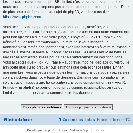
les discussions sur Internet. phpBB Limited n’est pas responsable de ce que
nous acceptons ou n’acceptons pas comme contenu ou conduite permis. Pour
de plus amples informations au sujet de phpBB, veuillez consulter :
https://www.phpbb.com/
.
Vous acceptez de ne pas publier de contenu abusif, obscène, vulgaire,
diffamatoire, choquant, menaçant, à caractère sexuel ou tout autre contenu qui
peut transgresser les lois de votre pays, du pays où « Fox P1 France » est
hébergé ou les lois internationales. Le faire peut vous mener à un
bannissement immédiat et permanent, avec une notification à votre fournisseur
d’accès à Internet si nous le jugeons nécessaire. Les adresses IP de tous les
messages sont enregistrées pour aider au renforcement de ces conditions.
Vous acceptez que « Fox P1 France » supprime, modifie, déplace ou verrouille
n’importe quel sujet lorsque nous estimons que cela est nécessaire. En tant
que membre, vous acceptez que toutes les informations que vous avez saisies
soient stockées dans notre base de données. Bien que ces informations ne
soient pas diffusées à une tierce partie sans votre consentement, ni « Fox P1
France », ni phpBB ne pourront être tenus comme responsables en cas de
tentative de piratage visant à compromettre les données.
Index du forum
Supprimer les cookies
Heures au format
UTC
Développé par
phpBB
® Forum Software © phpBB Limited