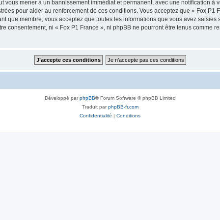
peut vous mener à un bannissement immédiat et permanent, avec une notification à vo
trées pour aider au renforcement de ces conditions. Vous acceptez que « Fox P1 Fr
tant que membre, vous acceptez que toutes les informations que vous avez saisies
votre consentement, ni « Fox P1 France », ni phpBB ne pourront être tenus comme re
Développé par
phpBB
® Forum Software © phpBB Limited
Traduit par
phpBB-fr.com
Confidentialité
|
Conditions