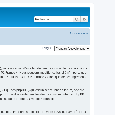
Rechercher
Recherche avancé
Connexion
Langue :
 »), vous acceptez d’être légalement responsable des conditions
x P1 France ». Nous pouvons modifier celles-ci à n’importe quel
ntinuez d’utiliser « Fox P1 France » alors que des changements
 « Équipes phpBB ») qui est un script libre de forum, déclaré
l phpBB facilite seulement les discussions sur Internet. phpBB
 au sujet de phpBB, veuillez consulter :
qui peut transgresser les lois de votre pays, du pays où « Fox