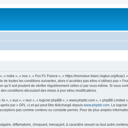
, « notre », « nos », « Fox P1 France », « https://monsieur-blanc.legtux.org/foxp1
e de toutes les conditions suivantes, alors n’accédez pas et/ou n’utilisez pas « Fo
n qu’il soit prudent de vérifier régulièrement celles-ci par vous-même. Si vous co
 des conditions découlant des mises à jour et/ou modifications.
ls », « eux », « leur », « logiciel phpBB », « www.phpbb.com », « phpBB Limited »,
-après par « GPL ») et qui peut être téléchargé depuis
www.phpbb.com
. Le logicie
acceptons pas comme contenu ou conduite permis. Pour de plus amples informations
lgaire, diffamatoire, choquant, menaçant, à caractère sexuel ou tout autre contenu 