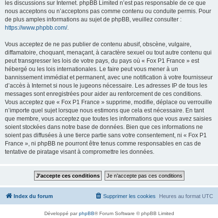
les discussions sur Internet. phpBB Limited n’est pas responsable de ce que
nous acceptons ou n’acceptons pas comme contenu ou conduite permis. Pour
de plus amples informations au sujet de phpBB, veuillez consulter :
https://www.phpbb.com/
.
Vous acceptez de ne pas publier de contenu abusif, obscène, vulgaire,
diffamatoire, choquant, menaçant, à caractère sexuel ou tout autre contenu qui
peut transgresser les lois de votre pays, du pays où « Fox P1 France » est
hébergé ou les lois internationales. Le faire peut vous mener à un
bannissement immédiat et permanent, avec une notification à votre fournisseur
d’accès à Internet si nous le jugeons nécessaire. Les adresses IP de tous les
messages sont enregistrées pour aider au renforcement de ces conditions.
Vous acceptez que « Fox P1 France » supprime, modifie, déplace ou verrouille
n’importe quel sujet lorsque nous estimons que cela est nécessaire. En tant
que membre, vous acceptez que toutes les informations que vous avez saisies
soient stockées dans notre base de données. Bien que ces informations ne
soient pas diffusées à une tierce partie sans votre consentement, ni « Fox P1
France », ni phpBB ne pourront être tenus comme responsables en cas de
tentative de piratage visant à compromettre les données.
Index du forum
Supprimer les cookies
Heures au format
UTC
Développé par
phpBB
® Forum Software © phpBB Limited