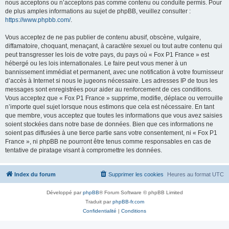
nous acceptons ou n’acceptons pas comme contenu ou conduite permis. Pour
de plus amples informations au sujet de phpBB, veuillez consulter :
https://www.phpbb.com/
.
Vous acceptez de ne pas publier de contenu abusif, obscène, vulgaire,
diffamatoire, choquant, menaçant, à caractère sexuel ou tout autre contenu qui
peut transgresser les lois de votre pays, du pays où « Fox P1 France » est
hébergé ou les lois internationales. Le faire peut vous mener à un
bannissement immédiat et permanent, avec une notification à votre fournisseur
d’accès à Internet si nous le jugeons nécessaire. Les adresses IP de tous les
messages sont enregistrées pour aider au renforcement de ces conditions.
Vous acceptez que « Fox P1 France » supprime, modifie, déplace ou verrouille
n’importe quel sujet lorsque nous estimons que cela est nécessaire. En tant
que membre, vous acceptez que toutes les informations que vous avez saisies
soient stockées dans notre base de données. Bien que ces informations ne
soient pas diffusées à une tierce partie sans votre consentement, ni « Fox P1
France », ni phpBB ne pourront être tenus comme responsables en cas de
tentative de piratage visant à compromettre les données.
Index du forum
Supprimer les cookies
Heures au format
UTC
Développé par
phpBB
® Forum Software © phpBB Limited
Traduit par
phpBB-fr.com
Confidentialité
|
Conditions