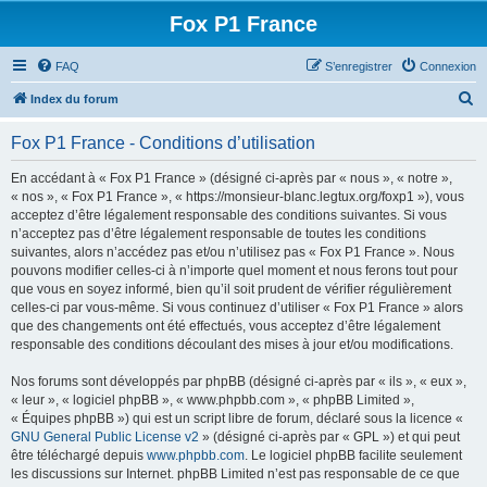
Fox P1 France
FAQ
S’enregistrer
Connexion
R
Index du forum
e
Fox P1 France - Conditions d’utilisation
c
h
En accédant à « Fox P1 France » (désigné ci-après par « nous », « notre »,
« nos », « Fox P1 France », « https://monsieur-blanc.legtux.org/foxp1 »), vous
e
acceptez d’être légalement responsable des conditions suivantes. Si vous
r
n’acceptez pas d’être légalement responsable de toutes les conditions
suivantes, alors n’accédez pas et/ou n’utilisez pas « Fox P1 France ». Nous
c
pouvons modifier celles-ci à n’importe quel moment et nous ferons tout pour
h
que vous en soyez informé, bien qu’il soit prudent de vérifier régulièrement
celles-ci par vous-même. Si vous continuez d’utiliser « Fox P1 France » alors
e
que des changements ont été effectués, vous acceptez d’être légalement
r
responsable des conditions découlant des mises à jour et/ou modifications.
Nos forums sont développés par phpBB (désigné ci-après par « ils », « eux »,
« leur », « logiciel phpBB », « www.phpbb.com », « phpBB Limited »,
« Équipes phpBB ») qui est un script libre de forum, déclaré sous la licence «
GNU General Public License v2
» (désigné ci-après par « GPL ») et qui peut
être téléchargé depuis
www.phpbb.com
. Le logiciel phpBB facilite seulement
les discussions sur Internet. phpBB Limited n’est pas responsable de ce que