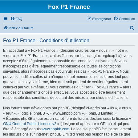
Fox P1 France
FAQ
S’enregistrer
Connexion
R
Index du forum
e
Fox P1 France - Conditions d’utilisation
c
h
En accédant à « Fox P1 France » (désigné ci-après par « nous », « notre »,
« nos », « Fox P1 France », « https://monsieur-blanc.legtux.org/foxp1 »), vous
e
acceptez d’être légalement responsable des conditions suivantes. Si vous
r
n’acceptez pas d’être légalement responsable de toutes les conditions
suivantes, alors n’accédez pas et/ou n’utilisez pas « Fox P1 France ». Nous
c
pouvons modifier celles-ci à n’importe quel moment et nous ferons tout pour
h
que vous en soyez informé, bien qu’il soit prudent de vérifier régulièrement
celles-ci par vous-même. Si vous continuez d’utiliser « Fox P1 France » alors
e
que des changements ont été effectués, vous acceptez d’être légalement
r
responsable des conditions découlant des mises à jour et/ou modifications.
Nos forums sont développés par phpBB (désigné ci-après par « ils », « eux »,
« leur », « logiciel phpBB », « www.phpbb.com », « phpBB Limited »,
« Équipes phpBB ») qui est un script libre de forum, déclaré sous la licence «
GNU General Public License v2
» (désigné ci-après par « GPL ») et qui peut
être téléchargé depuis
www.phpbb.com
. Le logiciel phpBB facilite seulement
les discussions sur Internet. phpBB Limited n’est pas responsable de ce que