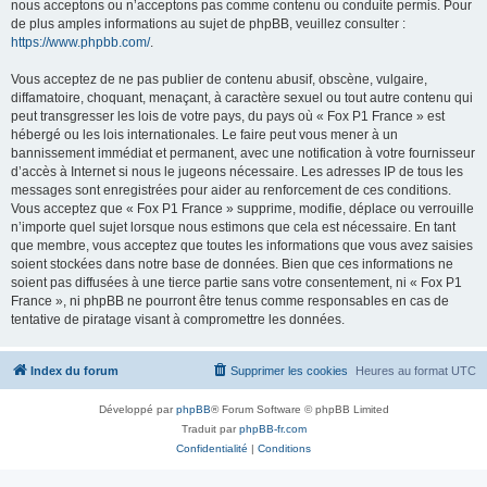
nous acceptons ou n’acceptons pas comme contenu ou conduite permis. Pour
de plus amples informations au sujet de phpBB, veuillez consulter :
https://www.phpbb.com/
.
Vous acceptez de ne pas publier de contenu abusif, obscène, vulgaire,
diffamatoire, choquant, menaçant, à caractère sexuel ou tout autre contenu qui
peut transgresser les lois de votre pays, du pays où « Fox P1 France » est
hébergé ou les lois internationales. Le faire peut vous mener à un
bannissement immédiat et permanent, avec une notification à votre fournisseur
d’accès à Internet si nous le jugeons nécessaire. Les adresses IP de tous les
messages sont enregistrées pour aider au renforcement de ces conditions.
Vous acceptez que « Fox P1 France » supprime, modifie, déplace ou verrouille
n’importe quel sujet lorsque nous estimons que cela est nécessaire. En tant
que membre, vous acceptez que toutes les informations que vous avez saisies
soient stockées dans notre base de données. Bien que ces informations ne
soient pas diffusées à une tierce partie sans votre consentement, ni « Fox P1
France », ni phpBB ne pourront être tenus comme responsables en cas de
tentative de piratage visant à compromettre les données.
Index du forum
Supprimer les cookies
Heures au format
UTC
Développé par
phpBB
® Forum Software © phpBB Limited
Traduit par
phpBB-fr.com
Confidentialité
|
Conditions