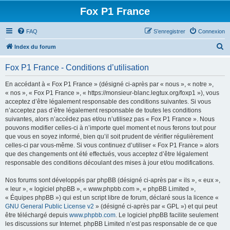
Fox P1 France
FAQ
S’enregistrer
Connexion
R
Index du forum
e
Fox P1 France - Conditions d’utilisation
c
h
En accédant à « Fox P1 France » (désigné ci-après par « nous », « notre »,
« nos », « Fox P1 France », « https://monsieur-blanc.legtux.org/foxp1 »), vous
e
acceptez d’être légalement responsable des conditions suivantes. Si vous
r
n’acceptez pas d’être légalement responsable de toutes les conditions
suivantes, alors n’accédez pas et/ou n’utilisez pas « Fox P1 France ». Nous
c
pouvons modifier celles-ci à n’importe quel moment et nous ferons tout pour
h
que vous en soyez informé, bien qu’il soit prudent de vérifier régulièrement
celles-ci par vous-même. Si vous continuez d’utiliser « Fox P1 France » alors
e
que des changements ont été effectués, vous acceptez d’être légalement
r
responsable des conditions découlant des mises à jour et/ou modifications.
Nos forums sont développés par phpBB (désigné ci-après par « ils », « eux »,
« leur », « logiciel phpBB », « www.phpbb.com », « phpBB Limited »,
« Équipes phpBB ») qui est un script libre de forum, déclaré sous la licence «
GNU General Public License v2
» (désigné ci-après par « GPL ») et qui peut
être téléchargé depuis
www.phpbb.com
. Le logiciel phpBB facilite seulement
les discussions sur Internet. phpBB Limited n’est pas responsable de ce que