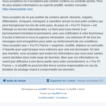
nous acceptons ou n’acceptons pas comme contenu ou conduite permis. Pour
de plus amples informations au sujet de phpBB, veuillez consulter :
https://www.phpbb.com/
.
Vous acceptez de ne pas publier de contenu abusif, obscène, vulgaire,
diffamatoire, choquant, menaçant, à caractère sexuel ou tout autre contenu qui
peut transgresser les lois de votre pays, du pays où « Fox P1 France » est
hébergé ou les lois internationales. Le faire peut vous mener à un
bannissement immédiat et permanent, avec une notification à votre fournisseur
d’accès à Internet si nous le jugeons nécessaire. Les adresses IP de tous les
messages sont enregistrées pour aider au renforcement de ces conditions.
Vous acceptez que « Fox P1 France » supprime, modifie, déplace ou verrouille
n’importe quel sujet lorsque nous estimons que cela est nécessaire. En tant
que membre, vous acceptez que toutes les informations que vous avez saisies
soient stockées dans notre base de données. Bien que ces informations ne
soient pas diffusées à une tierce partie sans votre consentement, ni « Fox P1
France », ni phpBB ne pourront être tenus comme responsables en cas de
tentative de piratage visant à compromettre les données.
Index du forum
Supprimer les cookies
Heures au format
UTC
Développé par
phpBB
® Forum Software © phpBB Limited
Traduit par
phpBB-fr.com
Confidentialité
|
Conditions