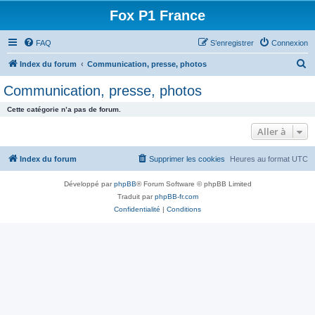
Fox P1 France
FAQ
S’enregistrer
Connexion
R
Index du forum
Communication, presse, photos
e
Communication, presse, photos
c
Cette catégorie n’a pas de forum.
h
Aller à
e
r
Index du forum
Supprimer les cookies
Heures au format
UTC
c
h
Développé par
phpBB
® Forum Software © phpBB Limited
Traduit par
phpBB-fr.com
e
Confidentialité
|
Conditions
r